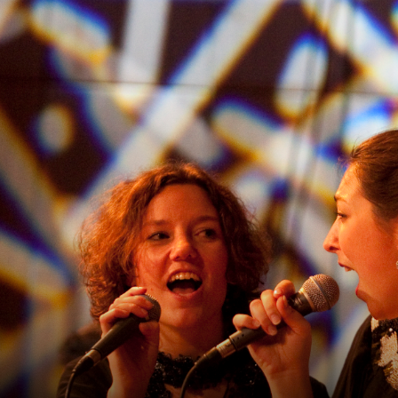
Home
Chor & Band
Chor
Band
Leitung
Medien
Musik
Videos
Info
Pressespiegel
Termine
Kont