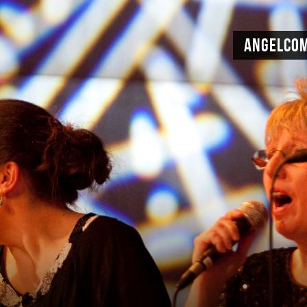
AngelCom
akt
Impressum
Sitemap