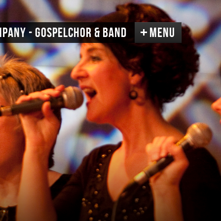
pany - Gospelchor & Band
MENU
F
l
K